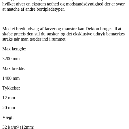
hvilket giver en ekstrem tæthed og modstandsdygtighed der er svær
at matche af andre bordpladetyper.
Med et bredt udvalg af farver og mønstre kan Dekton bruges til at
skabe præcis den stil du ønsker, og det eksklusive udtryk bemærkes
straks når man træder ind i rummet.
Max længde:
3200 mm
Max bredde:
1400 mm
Tykkelse:
12 mm
20 mm
Vægt:
32 kg/m² (12mm)