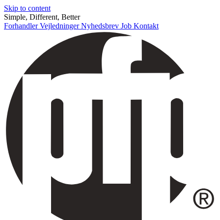
Skip to content
Simple, Different, Better
Forhandler
Vejledninger
Nyhedsbrev
Job
Kontakt