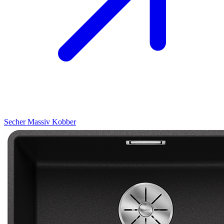
Secher
Massiv Kobber