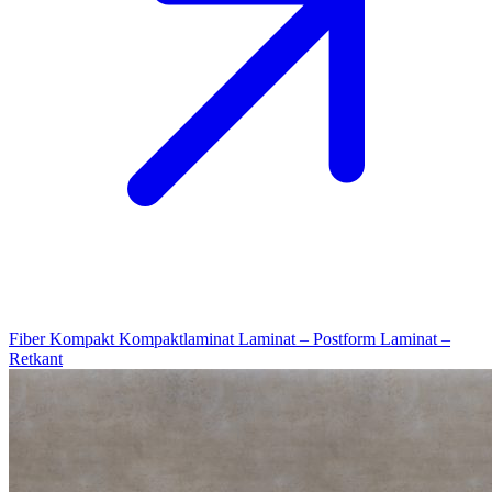
Fiber Kompakt
Kompaktlaminat
Laminat – Postform
Laminat –
Retkant