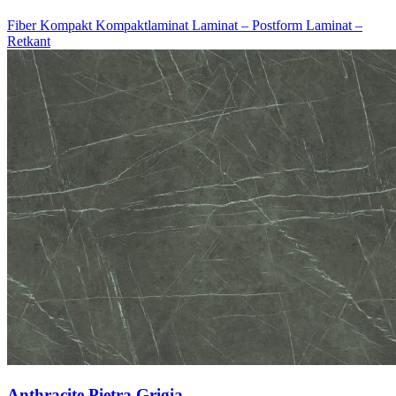
Fiber Kompakt
Kompaktlaminat
Laminat – Postform
Laminat –
Retkant
Anthracite Pietra Grigia