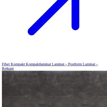
Fiber Kompakt
Kompaktlaminat
Laminat – Postform
Laminat –
Retkant