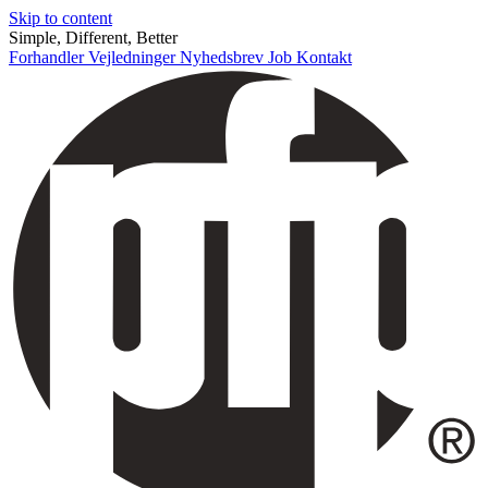
Skip to content
Simple, Different, Better
Forhandler
Vejledninger
Nyhedsbrev
Job
Kontakt