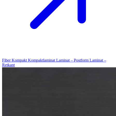
Fiber Kompakt
Kompaktlaminat
Laminat – Postform
Laminat –
Retkant