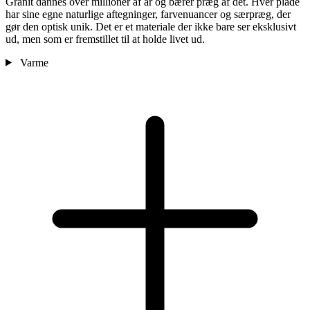
Granit dannes over millioner af år og bærer præg af det. Hver plade
har sine egne naturlige aftegninger, farvenuancer og særpræg, der
gør den optisk unik. Det er et materiale der ikke bare ser eksklusivt
ud, men som er fremstillet til at holde livet ud.
Varme