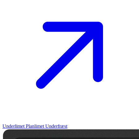
Underlimet
Planlimet
Underfræst