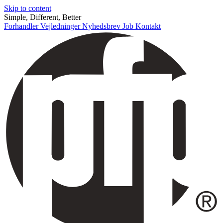
Skip to content
Simple, Different, Better
Forhandler
Vejledninger
Nyhedsbrev
Job
Kontakt