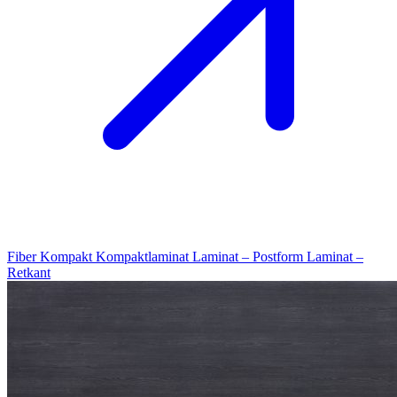
Fiber Kompakt
Kompaktlaminat
Laminat – Postform
Laminat –
Retkant