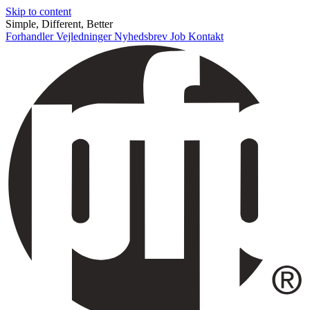
Skip to content
Simple, Different, Better
Forhandler
Vejledninger
Nyhedsbrev
Job
Kontakt