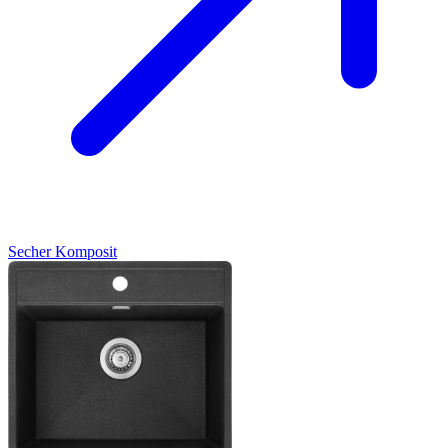
Secher
Komposit