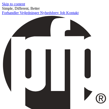
Skip to content
Simple, Different, Better
Forhandler
Vejledninger
Nyhedsbrev
Job
Kontakt