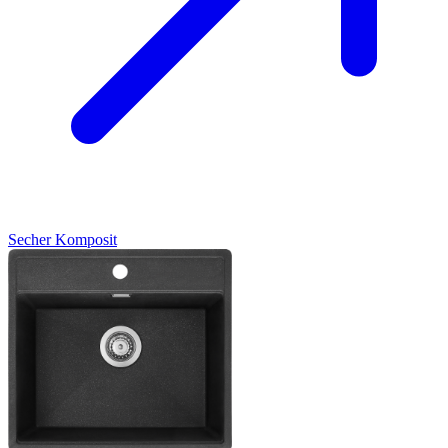
Secher
Komposit