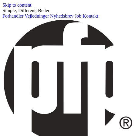
Skip to content
Simple, Different, Better
Forhandler
Vejledninger
Nyhedsbrev
Job
Kontakt