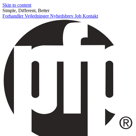
Skip to content
Simple, Different, Better
Forhandler
Vejledninger
Nyhedsbrev
Job
Kontakt