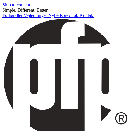
Skip to content
Simple, Different, Better
Forhandler
Vejledninger
Nyhedsbrev
Job
Kontakt