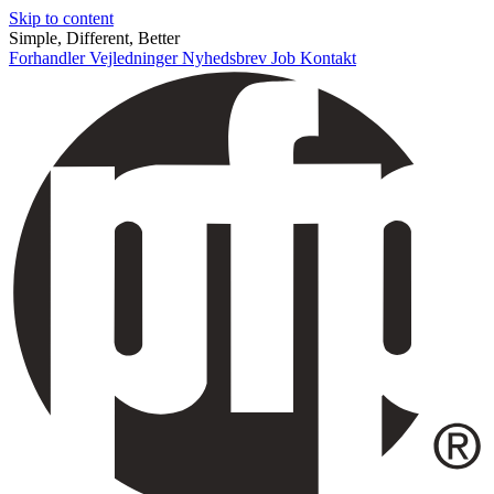
Skip to content
Simple, Different, Better
Forhandler
Vejledninger
Nyhedsbrev
Job
Kontakt