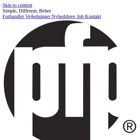
Skip to content
Simple, Different, Better
Forhandler
Vejledninger
Nyhedsbrev
Job
Kontakt