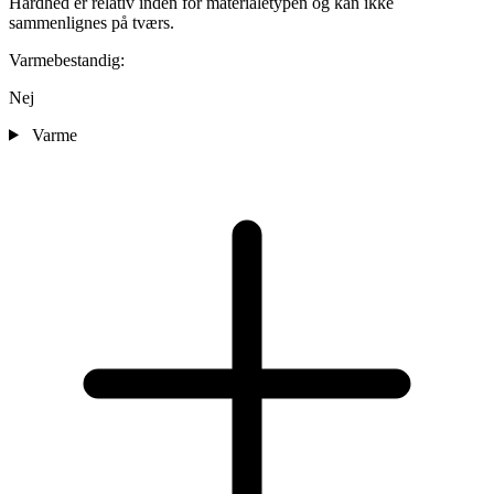
Hårdhed er relativ inden for materialetypen og kan ikke
sammenlignes på tværs.
Varmebestandig:
Nej
Varme