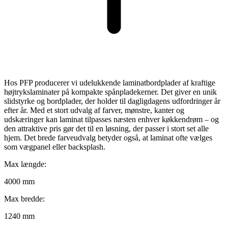
Hos PFP producerer vi udelukkende laminatbordplader af kraftige
højtrykslaminater på kompakte spånpladekerner. Det giver en unik
slidstyrke og bordplader, der holder til dagligdagens udfordringer år
efter år. Med et stort udvalg af farver, mønstre, kanter og
udskæringer kan laminat tilpasses næsten enhver køkkendrøm – og
den attraktive pris gør det til en løsning, der passer i stort set alle
hjem. Det brede farveudvalg betyder også, at laminat ofte vælges
som vægpanel eller backsplash.
Max længde:
4000 mm
Max bredde:
1240 mm