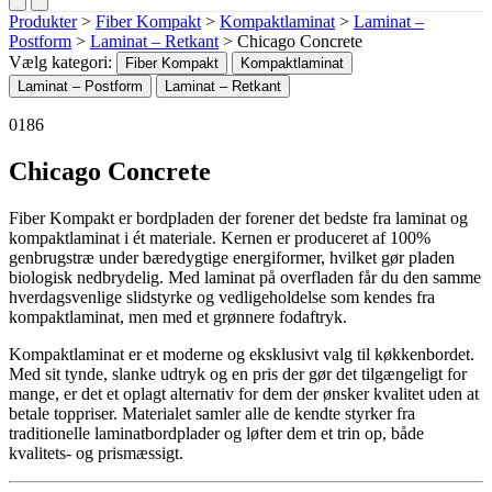
Produkter
>
Fiber Kompakt
>
Kompaktlaminat
>
Laminat –
Postform
>
Laminat – Retkant
>
Chicago Concrete
Vælg kategori:
Fiber Kompakt
Kompaktlaminat
Laminat – Postform
Laminat – Retkant
0186
Chicago Concrete
Fiber Kompakt er bordpladen der forener det bedste fra laminat og
kompaktlaminat i ét materiale. Kernen er produceret af 100%
genbrugstræ under bæredygtige energiformer, hvilket gør pladen
biologisk nedbrydelig. Med laminat på overfladen får du den samme
hverdagsvenlige slidstyrke og vedligeholdelse som kendes fra
kompaktlaminat, men med et grønnere fodaftryk.
Kompaktlaminat er et moderne og eksklusivt valg til køkkenbordet.
Med sit tynde, slanke udtryk og en pris der gør det tilgængeligt for
mange, er det et oplagt alternativ for dem der ønsker kvalitet uden at
betale toppriser. Materialet samler alle de kendte styrker fra
traditionelle laminatbordplader og løfter dem et trin op, både
kvalitets- og prismæssigt.