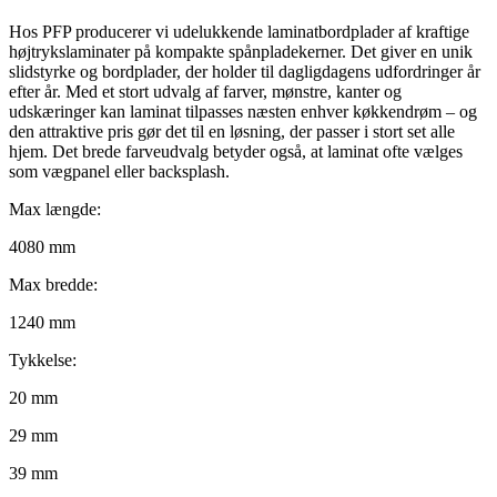
Hos PFP producerer vi udelukkende laminatbordplader af kraftige
højtrykslaminater på kompakte spånpladekerner. Det giver en unik
slidstyrke og bordplader, der holder til dagligdagens udfordringer år
efter år. Med et stort udvalg af farver, mønstre, kanter og
udskæringer kan laminat tilpasses næsten enhver køkkendrøm – og
den attraktive pris gør det til en løsning, der passer i stort set alle
hjem. Det brede farveudvalg betyder også, at laminat ofte vælges
som vægpanel eller backsplash.
Max længde:
4080 mm
Max bredde:
1240 mm
Tykkelse:
20 mm
29 mm
39 mm