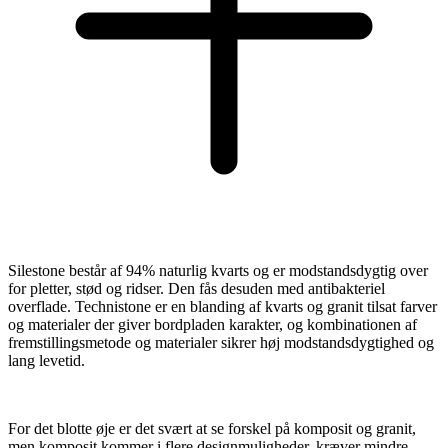
Silestone består af 94% naturlig kvarts og er modstandsdygtig over
for pletter, stød og ridser. Den fås desuden med antibakteriel
overflade. Technistone er en blanding af kvarts og granit tilsat farver
og materialer der giver bordpladen karakter, og kombinationen af
fremstillingsmetode og materialer sikrer høj modstandsdygtighed og
lang levetid.
For det blotte øje er det svært at se forskel på komposit og granit,
men komposit kommer i flere designmuligheder, kræver mindre