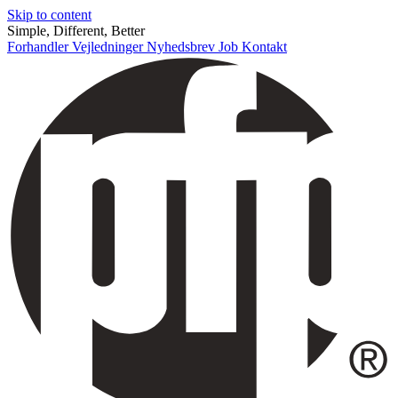
Skip to content
Simple, Different, Better
Forhandler
Vejledninger
Nyhedsbrev
Job
Kontakt