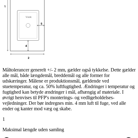
1
Vask
5
4
2
Måltolerancer generelt +/- 2 mm, gælder også tykkelse. Dette gælder
alle mål, både længdemål, breddemål og alle former for
udskæringer. Målene er produktionsmål, gældende ved
stuetemperatur, og ca. 50% luftfugtighed. Ændringer i temperatur og
fugtighed kan betyde ændringer i mål, afhængig af materiale. I
øvrigt henvises til PFP's monterings- og vedligeholdelses-
vejledninger. Der bør indregnes min. 4 mm luft til fuge, ved alle
ender og kanter mod væg og skabe.
1
Maksimal længde uden samling