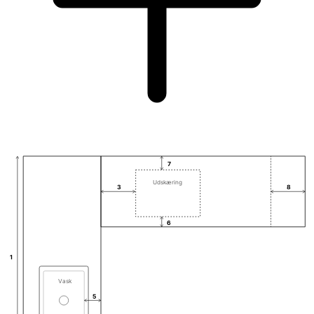
7
Udskæring
3
8
6
1
Vask
5