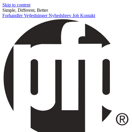
Skip to content
Simple, Different, Better
Forhandler
Vejledninger
Nyhedsbrev
Job
Kontakt