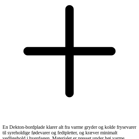
En Dekton-bordplade klarer alt fra varme gryder og kolde frysevarer
til syreholdige fødevarer og fedtpletter, og kræver minimalt
vedligehold i hverdagen. Materialet er presset under høj varme,