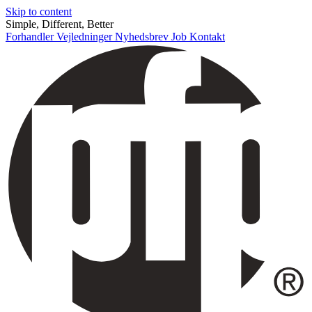
Skip to content
Simple, Different, Better
Forhandler
Vejledninger
Nyhedsbrev
Job
Kontakt