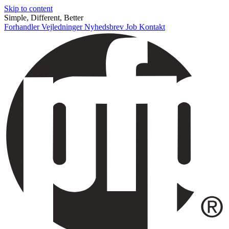
Skip to content
Simple, Different, Better
Forhandler
Vejledninger
Nyhedsbrev
Job
Kontakt