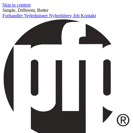
Skip to content
Simple, Different, Better
Forhandler
Vejledninger
Nyhedsbrev
Job
Kontakt