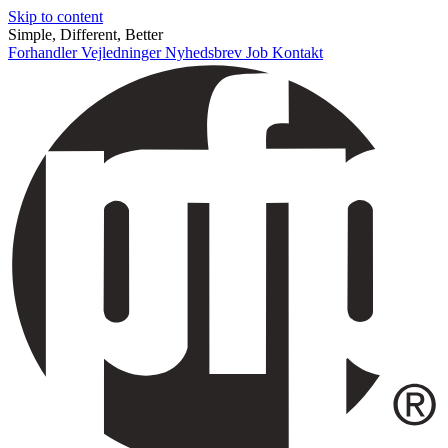
Skip to content
Simple, Different, Better
Forhandler
Vejledninger
Nyhedsbrev
Job
Kontakt