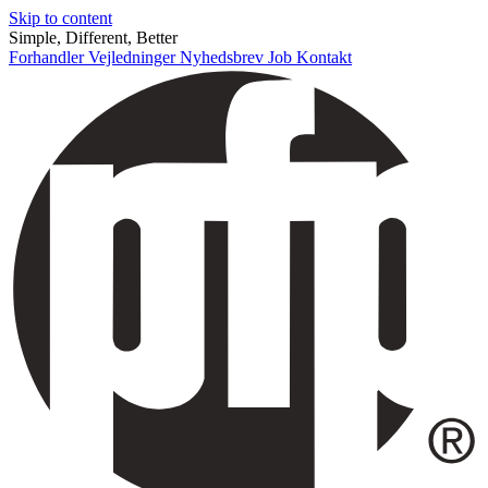
Skip to content
Simple, Different, Better
Forhandler
Vejledninger
Nyhedsbrev
Job
Kontakt