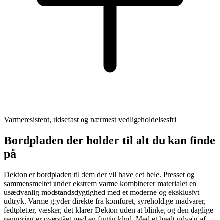
Varmeresistent, ridsefast og nærmest vedligeholdelsesfri
Bordpladen der holder til alt du kan finde
på
Dekton er bordpladen til dem der vil have det hele. Presset og
sammensmeltet under ekstrem varme kombinerer materialet en
usædvanlig modstandsdygtighed med et moderne og eksklusivt
udtryk. Varme gryder direkte fra komfuret, syreholdige madvarer,
fedtpletter, væsker, det klarer Dekton uden at blinke, og den daglige
rengøring er overstået med en fugtig klud. Med et bredt udvalg af