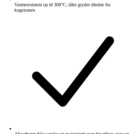
Varmeresistent op til 300°C, tåler gryder direkte fra
kogezonen
Absorberer ikke væske og er resistent over for ridser, syre og