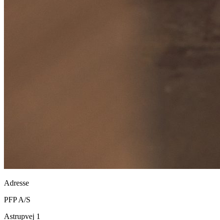
Adresse
PFP A/S
Astrupvej 1