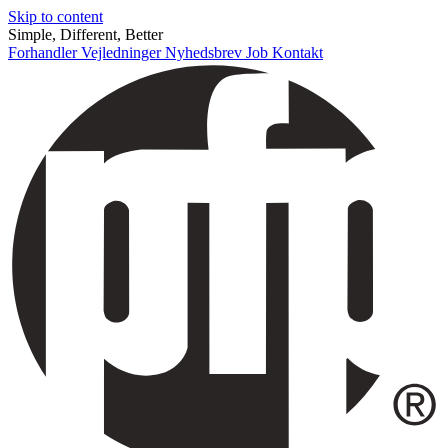
Skip to content
Simple, Different, Better
Forhandler
Vejledninger
Nyhedsbrev
Job
Kontakt