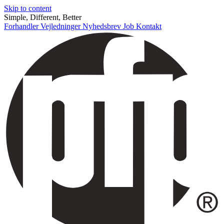
Skip to content
Simple, Different, Better
Forhandler
Vejledninger
Nyhedsbrev
Job
Kontakt