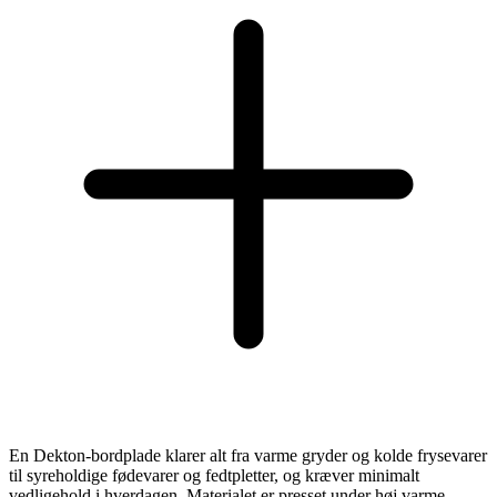
En Dekton-bordplade klarer alt fra varme gryder og kolde frysevarer
til syreholdige fødevarer og fedtpletter, og kræver minimalt
vedligehold i hverdagen. Materialet er presset under høj varme,