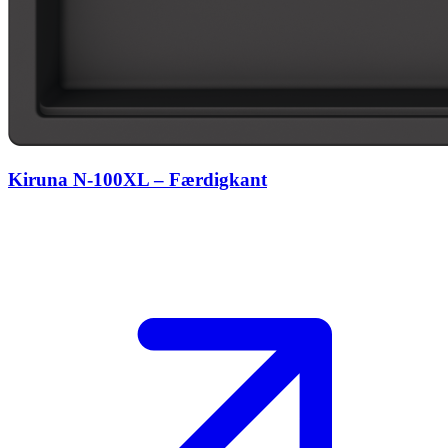
Kiruna N-100XL – Færdigkant