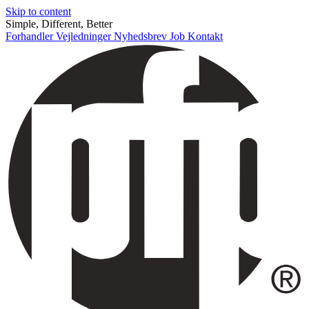
Skip to content
Simple, Different, Better
Forhandler
Vejledninger
Nyhedsbrev
Job
Kontakt