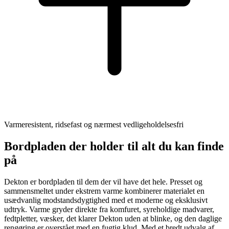
Varmeresistent, ridsefast og nærmest vedligeholdelsesfri
Bordpladen der holder til alt du kan finde
på
Dekton er bordpladen til dem der vil have det hele. Presset og
sammensmeltet under ekstrem varme kombinerer materialet en
usædvanlig modstandsdygtighed med et moderne og eksklusivt
udtryk. Varme gryder direkte fra komfuret, syreholdige madvarer,
fedtpletter, væsker, det klarer Dekton uden at blinke, og den daglige
rengøring er overstået med en fugtig klud. Med et bredt udvalg af