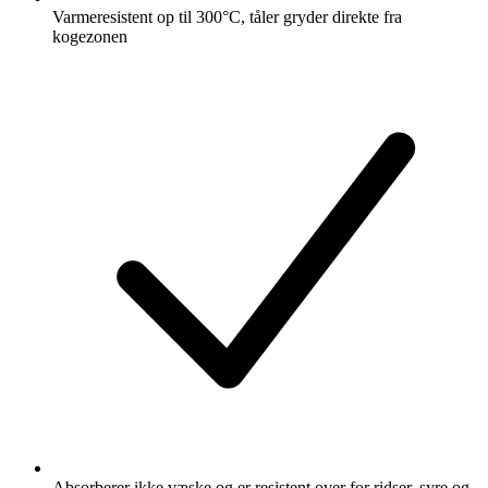
Varmeresistent op til 300°C, tåler gryder direkte fra
kogezonen
Absorberer ikke væske og er resistent over for ridser, syre og