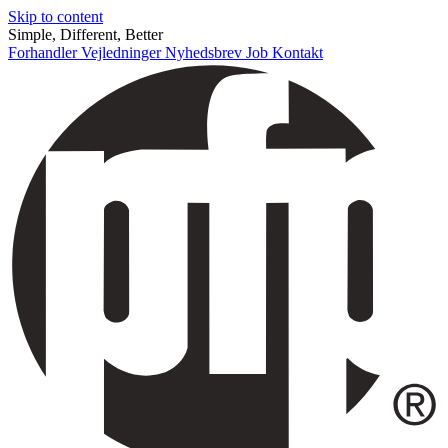
Skip to content
Simple, Different, Better
Forhandler
Vejledninger
Nyhedsbrev
Job
Kontakt