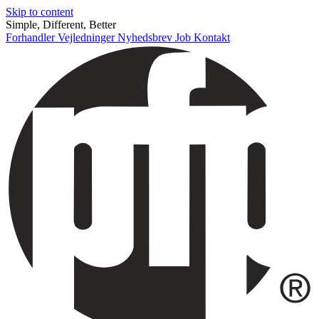
Skip to content
Simple, Different, Better
Forhandler
Vejledninger
Nyhedsbrev
Job
Kontakt