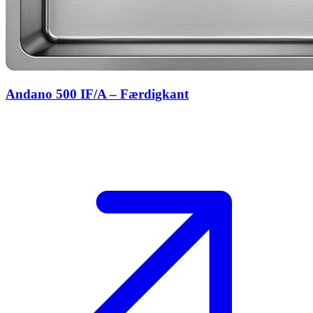
Andano 500 IF/A – Færdigkant