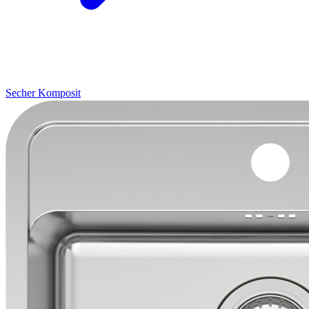
Secher
Komposit