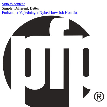
Skip to content
Simple, Different, Better
Forhandler
Vejledninger
Nyhedsbrev
Job
Kontakt