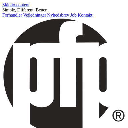
Skip to content
Simple, Different, Better
Forhandler
Vejledninger
Nyhedsbrev
Job
Kontakt