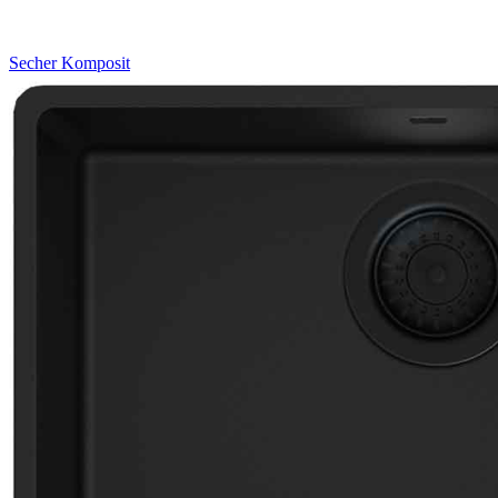
Secher
Komposit