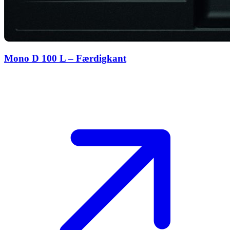
Mono D 100 L – Færdigkant