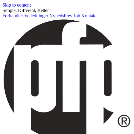
Skip to content
Simple, Different, Better
Forhandler
Vejledninger
Nyhedsbrev
Job
Kontakt