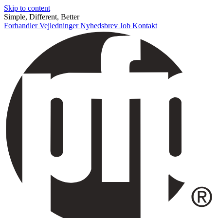
Skip to content
Simple, Different, Better
Forhandler
Vejledninger
Nyhedsbrev
Job
Kontakt