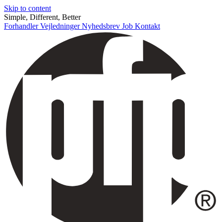
Skip to content
Simple, Different, Better
Forhandler
Vejledninger
Nyhedsbrev
Job
Kontakt