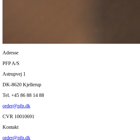
Adresse
PFP A/S
Astrupvej 1
DK-8620 Kjellerup
Tel. +45 86 88 14 88
order@pfp.dk
CVR 10010691
Kontakt
order@pfp.dk