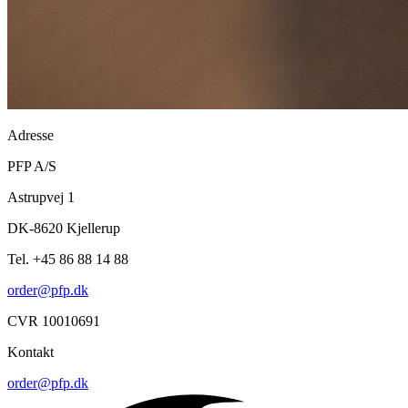
Adresse
PFP A/S
Astrupvej 1
DK-8620 Kjellerup
Tel. +45 86 88 14 88
order@pfp.dk
CVR 10010691
Kontakt
order@pfp.dk