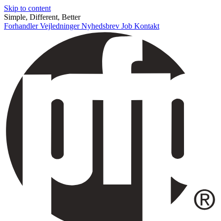
Skip to content
Simple, Different, Better
Forhandler
Vejledninger
Nyhedsbrev
Job
Kontakt