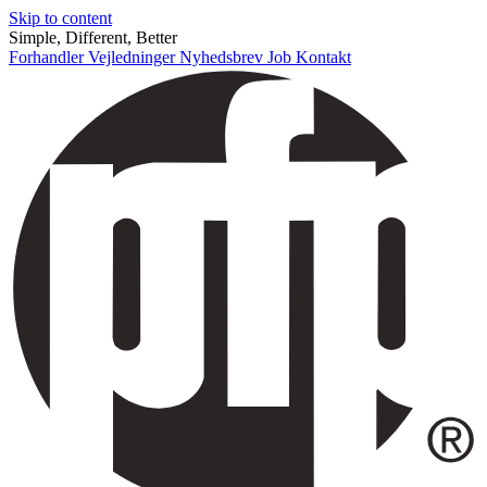
Skip to content
Simple, Different, Better
Forhandler
Vejledninger
Nyhedsbrev
Job
Kontakt