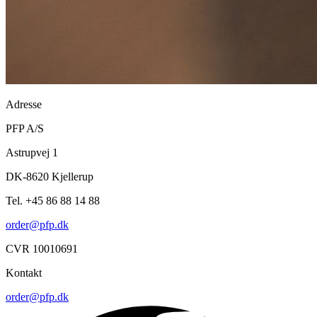
Adresse
PFP A/S
Astrupvej 1
DK-8620 Kjellerup
Tel. +45 86 88 14 88
order@pfp.dk
CVR 10010691
Kontakt
order@pfp.dk