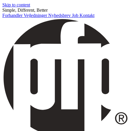
Skip to content
Simple, Different, Better
Forhandler
Vejledninger
Nyhedsbrev
Job
Kontakt