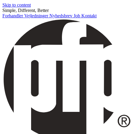
Skip to content
Simple, Different, Better
Forhandler
Vejledninger
Nyhedsbrev
Job
Kontakt