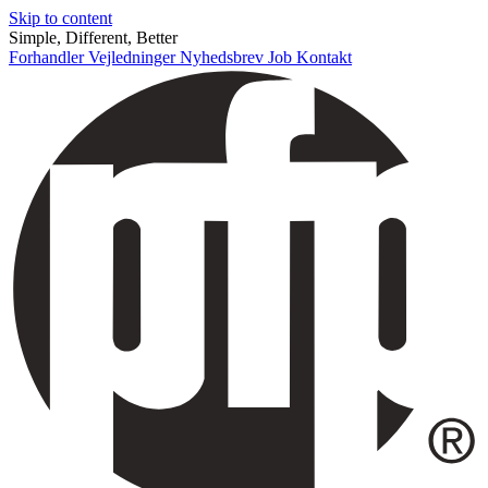
Skip to content
Simple, Different, Better
Forhandler
Vejledninger
Nyhedsbrev
Job
Kontakt