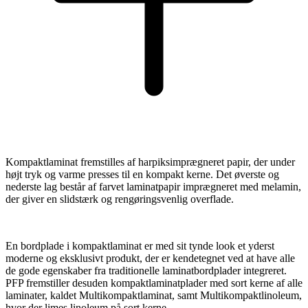
Kompaktlaminat fremstilles af harpiksimprægneret papir, der under
højt tryk og varme presses til en kompakt kerne. Det øverste og
nederste lag består af farvet laminatpapir imprægneret med melamin,
der giver en slidstærk og rengøringsvenlig overflade.
En bordplade i kompaktlaminat er med sit tynde look et yderst
moderne og eksklusivt produkt, der er kendetegnet ved at have alle
de gode egenskaber fra traditionelle laminatbordplader integreret.
PFP fremstiller desuden kompaktlaminatplader med sort kerne af alle
laminater, kaldet Multikompaktlaminat, samt Multikompaktlinoleum,
hvor der limes linoleum på sort kerne.