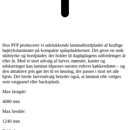
Hos PFP producerer vi udelukkende laminatbordplader af kraftige
højtrykslaminater på kompakte spånpladekerner. Det giver en unik
slidstyrke og bordplader, der holder til dagligdagens udfordringer år
efter år. Med et stort udvalg af farver, mønstre, kanter og
udskæringer kan laminat tilpasses næsten enhver køkkendrøm – og
den attraktive pris gør det til en løsning, der passer i stort set alle
hjem. Det brede farveudvalg betyder også, at laminat ofte vælges
som vægpanel eller backsplash.
Max længde:
4080 mm
Max bredde:
1240 mm