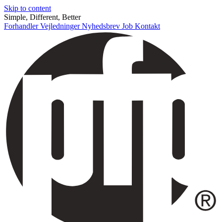
Skip to content
Simple, Different, Better
Forhandler
Vejledninger
Nyhedsbrev
Job
Kontakt