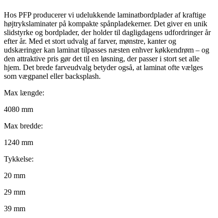
Hos PFP producerer vi udelukkende laminatbordplader af kraftige
højtrykslaminater på kompakte spånpladekerner. Det giver en unik
slidstyrke og bordplader, der holder til dagligdagens udfordringer år
efter år. Med et stort udvalg af farver, mønstre, kanter og
udskæringer kan laminat tilpasses næsten enhver køkkendrøm – og
den attraktive pris gør det til en løsning, der passer i stort set alle
hjem. Det brede farveudvalg betyder også, at laminat ofte vælges
som vægpanel eller backsplash.
Max længde:
4080 mm
Max bredde:
1240 mm
Tykkelse:
20 mm
29 mm
39 mm