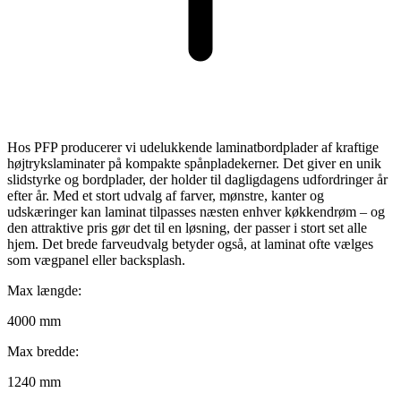
Hos PFP producerer vi udelukkende laminatbordplader af kraftige
højtrykslaminater på kompakte spånpladekerner. Det giver en unik
slidstyrke og bordplader, der holder til dagligdagens udfordringer år
efter år. Med et stort udvalg af farver, mønstre, kanter og
udskæringer kan laminat tilpasses næsten enhver køkkendrøm – og
den attraktive pris gør det til en løsning, der passer i stort set alle
hjem. Det brede farveudvalg betyder også, at laminat ofte vælges
som vægpanel eller backsplash.
Max længde:
4000 mm
Max bredde:
1240 mm