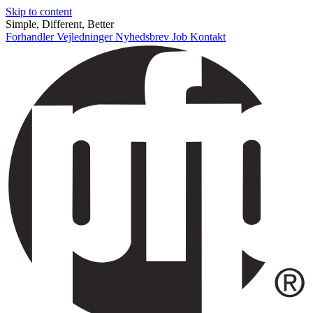
Skip to content
Simple, Different, Better
Forhandler
Vejledninger
Nyhedsbrev
Job
Kontakt