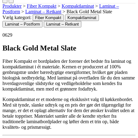
Produkter
>
Fiber Kompakt
>
Kompaktlaminat
>
Laminat –
Postform
>
Laminat – Retkant
>
Black Gold Metal Slate
Vælg kategori:
Fiber Kompakt
Kompaktlaminat
Laminat – Postform
Laminat – Retkant
0629
Black Gold Metal Slate
Fiber Kompakt er bordpladen der forener det bedste fra laminat og
kompaktlaminat i ét materiale. Kernen er produceret af 100%
genbrugstræ under bæredygtige energiformer, hvilket gør pladen
biologisk nedbrydelig. Med laminat på overfladen får du den samme
hverdagsvenlige slidstyrke og vedligeholdelse som kendes fra
kompaktlaminat, men med et grønnere fodaftryk.
Kompaktlaminat er et moderne og eksklusivt valg til køkkenbordet.
Med sit tynde, slanke udtryk og en pris der gør det tilgængeligt for
mange, er det et oplagt alternativ for dem der ønsker kvalitet uden at
betale toppriser. Materialet samler alle de kendte styrker fra
traditionelle laminatbordplader og løfter dem et trin op, både
kvalitets- og prismæssigt.