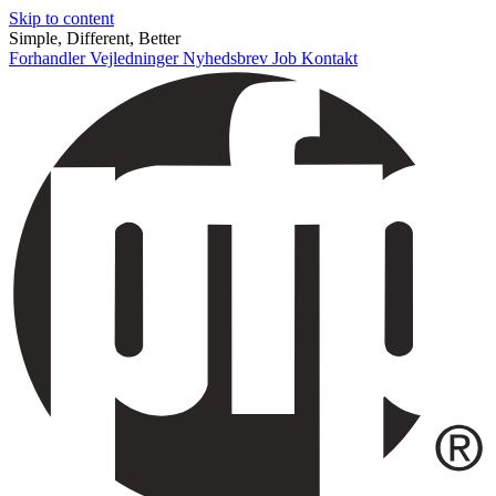
Skip to content
Simple, Different, Better
Forhandler
Vejledninger
Nyhedsbrev
Job
Kontakt