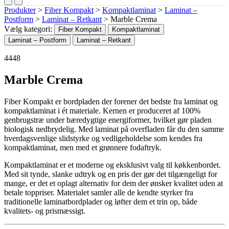
Produkter
>
Fiber Kompakt
>
Kompaktlaminat
>
Laminat –
Postform
>
Laminat – Retkant
>
Marble Crema
Vælg kategori:
Fiber Kompakt
Kompaktlaminat
Laminat – Postform
Laminat – Retkant
4448
Marble Crema
Fiber Kompakt er bordpladen der forener det bedste fra laminat og
kompaktlaminat i ét materiale. Kernen er produceret af 100%
genbrugstræ under bæredygtige energiformer, hvilket gør pladen
biologisk nedbrydelig. Med laminat på overfladen får du den samme
hverdagsvenlige slidstyrke og vedligeholdelse som kendes fra
kompaktlaminat, men med et grønnere fodaftryk.
Kompaktlaminat er et moderne og eksklusivt valg til køkkenbordet.
Med sit tynde, slanke udtryk og en pris der gør det tilgængeligt for
mange, er det et oplagt alternativ for dem der ønsker kvalitet uden at
betale toppriser. Materialet samler alle de kendte styrker fra
traditionelle laminatbordplader og løfter dem et trin op, både
kvalitets- og prismæssigt.