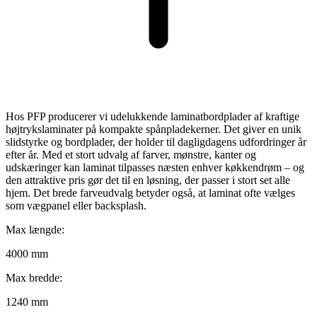
Hos PFP producerer vi udelukkende laminatbordplader af kraftige
højtrykslaminater på kompakte spånpladekerner. Det giver en unik
slidstyrke og bordplader, der holder til dagligdagens udfordringer år
efter år. Med et stort udvalg af farver, mønstre, kanter og
udskæringer kan laminat tilpasses næsten enhver køkkendrøm – og
den attraktive pris gør det til en løsning, der passer i stort set alle
hjem. Det brede farveudvalg betyder også, at laminat ofte vælges
som vægpanel eller backsplash.
Max længde:
4000 mm
Max bredde:
1240 mm