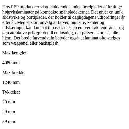
Hos PFP producerer vi udelukkende laminatbordplader af kraftige
højtrykslaminater på kompakte spånpladekerner. Det giver en unik
slidstyrke og bordplader, der holder til dagligdagens udfordringer år
efter år. Med et stort udvalg af farver, mønstre, kanter og
udskæringer kan laminat tilpasses næsten enhver køkkendrøm – og
den attraktive pris gør det til en løsning, der passer i stort set alle
hjem. Det brede farveudvalg betyder også, at laminat ofte vælges
som vægpanel eller backsplash.
Max længde:
4080 mm
Max bredde:
1240 mm
Tykkelse:
20 mm
29 mm
39 mm