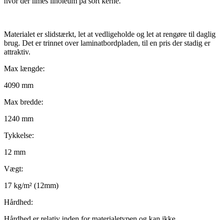
hvor der limes linoleum på sort kerne.
Materialet er slidstærkt, let at vedligeholde og let at rengøre til daglig
brug. Det er trinnet over laminatbordpladen, til en pris der stadig er
attraktiv.
Max længde:
4090 mm
Max bredde:
1240 mm
Tykkelse:
12 mm
Vægt:
17 kg/m² (12mm)
Hårdhed:
Hårdhed er relativ inden for materialetypen og kan ikke