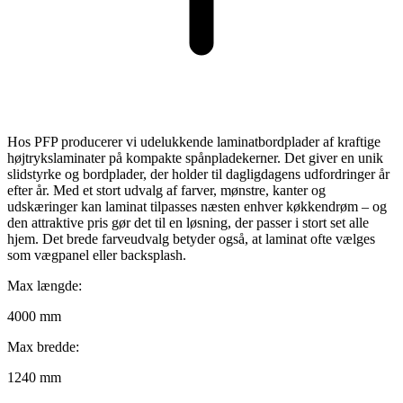
Hos PFP producerer vi udelukkende laminatbordplader af kraftige
højtrykslaminater på kompakte spånpladekerner. Det giver en unik
slidstyrke og bordplader, der holder til dagligdagens udfordringer år
efter år. Med et stort udvalg af farver, mønstre, kanter og
udskæringer kan laminat tilpasses næsten enhver køkkendrøm – og
den attraktive pris gør det til en løsning, der passer i stort set alle
hjem. Det brede farveudvalg betyder også, at laminat ofte vælges
som vægpanel eller backsplash.
Max længde:
4000 mm
Max bredde:
1240 mm