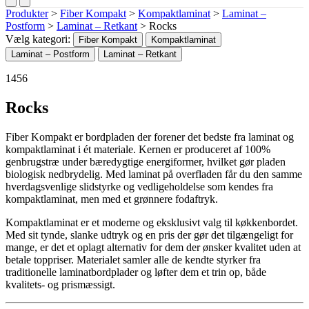
Produkter
>
Fiber Kompakt
>
Kompaktlaminat
>
Laminat –
Postform
>
Laminat – Retkant
>
Rocks
Vælg kategori:
Fiber Kompakt
Kompaktlaminat
Laminat – Postform
Laminat – Retkant
1456
Rocks
Fiber Kompakt er bordpladen der forener det bedste fra laminat og
kompaktlaminat i ét materiale. Kernen er produceret af 100%
genbrugstræ under bæredygtige energiformer, hvilket gør pladen
biologisk nedbrydelig. Med laminat på overfladen får du den samme
hverdagsvenlige slidstyrke og vedligeholdelse som kendes fra
kompaktlaminat, men med et grønnere fodaftryk.
Kompaktlaminat er et moderne og eksklusivt valg til køkkenbordet.
Med sit tynde, slanke udtryk og en pris der gør det tilgængeligt for
mange, er det et oplagt alternativ for dem der ønsker kvalitet uden at
betale toppriser. Materialet samler alle de kendte styrker fra
traditionelle laminatbordplader og løfter dem et trin op, både
kvalitets- og prismæssigt.