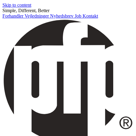
Skip to content
Simple, Different, Better
Forhandler
Vejledninger
Nyhedsbrev
Job
Kontakt