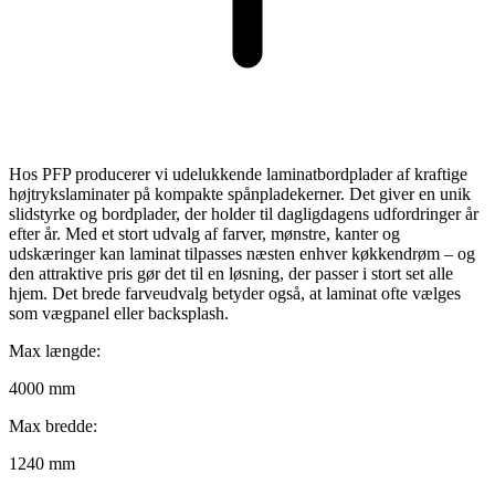
Hos PFP producerer vi udelukkende laminatbordplader af kraftige
højtrykslaminater på kompakte spånpladekerner. Det giver en unik
slidstyrke og bordplader, der holder til dagligdagens udfordringer år
efter år. Med et stort udvalg af farver, mønstre, kanter og
udskæringer kan laminat tilpasses næsten enhver køkkendrøm – og
den attraktive pris gør det til en løsning, der passer i stort set alle
hjem. Det brede farveudvalg betyder også, at laminat ofte vælges
som vægpanel eller backsplash.
Max længde:
4000 mm
Max bredde:
1240 mm