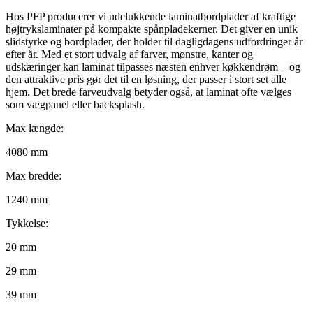
Hos PFP producerer vi udelukkende laminatbordplader af kraftige
højtrykslaminater på kompakte spånpladekerner. Det giver en unik
slidstyrke og bordplader, der holder til dagligdagens udfordringer år
efter år. Med et stort udvalg af farver, mønstre, kanter og
udskæringer kan laminat tilpasses næsten enhver køkkendrøm – og
den attraktive pris gør det til en løsning, der passer i stort set alle
hjem. Det brede farveudvalg betyder også, at laminat ofte vælges
som vægpanel eller backsplash.
Max længde:
4080 mm
Max bredde:
1240 mm
Tykkelse:
20 mm
29 mm
39 mm