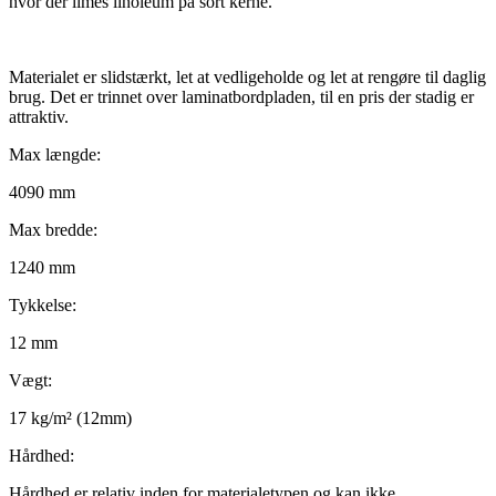
hvor der limes linoleum på sort kerne.
Materialet er slidstærkt, let at vedligeholde og let at rengøre til daglig
brug. Det er trinnet over laminatbordpladen, til en pris der stadig er
attraktiv.
Max længde:
4090 mm
Max bredde:
1240 mm
Tykkelse:
12 mm
Vægt:
17 kg/m² (12mm)
Hårdhed:
Hårdhed er relativ inden for materialetypen og kan ikke