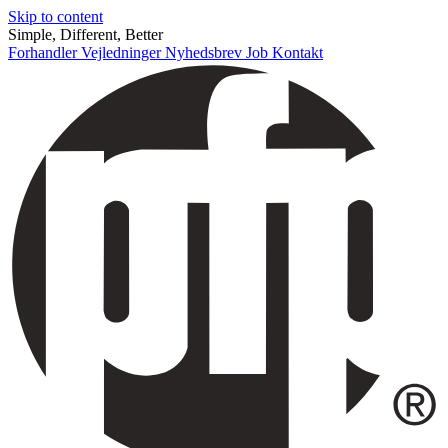
Skip to content
Simple, Different, Better
Forhandler
Vejledninger
Nyhedsbrev
Job
Kontakt