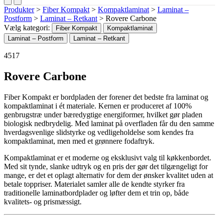
Produkter
>
Fiber Kompakt
>
Kompaktlaminat
>
Laminat –
Postform
>
Laminat – Retkant
>
Rovere Carbone
Vælg kategori:
Fiber Kompakt
Kompaktlaminat
Laminat – Postform
Laminat – Retkant
4517
Rovere Carbone
Fiber Kompakt er bordpladen der forener det bedste fra laminat og
kompaktlaminat i ét materiale. Kernen er produceret af 100%
genbrugstræ under bæredygtige energiformer, hvilket gør pladen
biologisk nedbrydelig. Med laminat på overfladen får du den samme
hverdagsvenlige slidstyrke og vedligeholdelse som kendes fra
kompaktlaminat, men med et grønnere fodaftryk.
Kompaktlaminat er et moderne og eksklusivt valg til køkkenbordet.
Med sit tynde, slanke udtryk og en pris der gør det tilgængeligt for
mange, er det et oplagt alternativ for dem der ønsker kvalitet uden at
betale toppriser. Materialet samler alle de kendte styrker fra
traditionelle laminatbordplader og løfter dem et trin op, både
kvalitets- og prismæssigt.