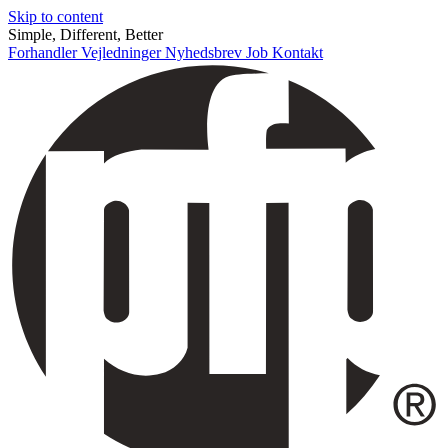
Skip to content
Simple, Different, Better
Forhandler
Vejledninger
Nyhedsbrev
Job
Kontakt