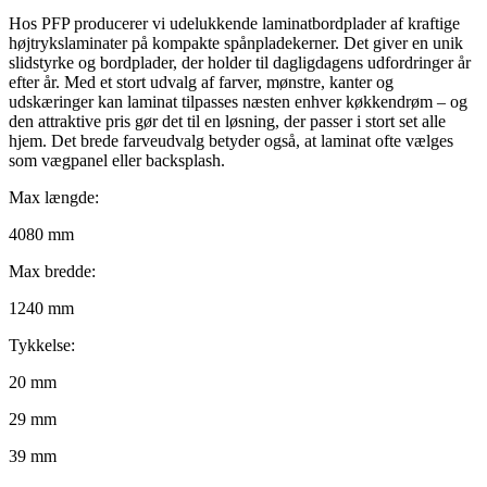
Hos PFP producerer vi udelukkende laminatbordplader af kraftige
højtrykslaminater på kompakte spånpladekerner. Det giver en unik
slidstyrke og bordplader, der holder til dagligdagens udfordringer år
efter år. Med et stort udvalg af farver, mønstre, kanter og
udskæringer kan laminat tilpasses næsten enhver køkkendrøm – og
den attraktive pris gør det til en løsning, der passer i stort set alle
hjem. Det brede farveudvalg betyder også, at laminat ofte vælges
som vægpanel eller backsplash.
Max længde:
4080 mm
Max bredde:
1240 mm
Tykkelse:
20 mm
29 mm
39 mm