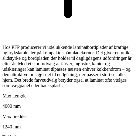
Hos PFP producerer vi udelukkende laminatbordplader af kraftige
højtrykslaminater på kompakte spånpladekerner. Det giver en unik
slidstyrke og bordplader, der holder til dagligdagens udfordringer år
efter år. Med et stort udvalg af farver, mønstre, kanter og
udskæringer kan laminat tilpasses næsten enhver køkkendrøm – og
den attraktive pris gør det til en løsning, der passer i stort set alle
hjem. Det brede farveudvalg betyder også, at laminat ofte vælges
som vægpanel eller backsplash.
Max længde:
4000 mm
Max bredde:
1240 mm