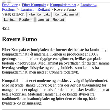
Produkter
>
Fiber Kompakt
>
Kompaktlaminat
>
Laminat –
Postform
>
Laminat – Retkant
>
Rovere Fumo
Vælg kategori:
Fiber Kompakt
Kompaktlaminat
Laminat – Postform
Laminat – Retkant
4511
Rovere Fumo
Fiber Kompakt er bordpladen der forener det bedste fra laminat og
kompaktlaminat i ét materiale. Kernen er produceret af 100%
genbrugstræ under bæredygtige energiformer, hvilket gør pladen
biologisk nedbrydelig. Med laminat på overfladen får du den samme
hverdagsvenlige slidstyrke og vedligeholdelse som kendes fra
kompaktlaminat, men med et grønnere fodaftryk.
Kompaktlaminat er et moderne og eksklusivt valg til køkkenbordet.
Med sit tynde, slanke udtryk og en pris der gør det tilgængeligt for
mange, er det et oplagt alternativ for dem der ønsker kvalitet uden at
betale toppriser. Materialet samler alle de kendte styrker fra
traditionelle laminatbordplader og løfter dem et trin op, både
kvalitets- og prismæssigt.