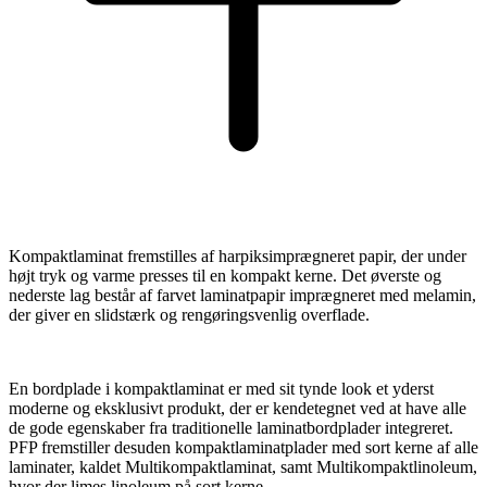
Kompaktlaminat fremstilles af harpiksimprægneret papir, der under
højt tryk og varme presses til en kompakt kerne. Det øverste og
nederste lag består af farvet laminatpapir imprægneret med melamin,
der giver en slidstærk og rengøringsvenlig overflade.
En bordplade i kompaktlaminat er med sit tynde look et yderst
moderne og eksklusivt produkt, der er kendetegnet ved at have alle
de gode egenskaber fra traditionelle laminatbordplader integreret.
PFP fremstiller desuden kompaktlaminatplader med sort kerne af alle
laminater, kaldet Multikompaktlaminat, samt Multikompaktlinoleum,
hvor der limes linoleum på sort kerne.