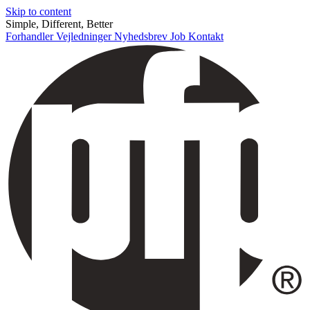
Skip to content
Simple, Different, Better
Forhandler
Vejledninger
Nyhedsbrev
Job
Kontakt