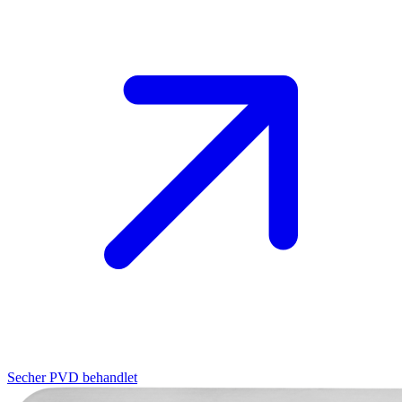
Secher
PVD behandlet