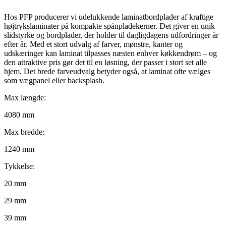
Hos PFP producerer vi udelukkende laminatbordplader af kraftige
højtrykslaminater på kompakte spånpladekerner. Det giver en unik
slidstyrke og bordplader, der holder til dagligdagens udfordringer år
efter år. Med et stort udvalg af farver, mønstre, kanter og
udskæringer kan laminat tilpasses næsten enhver køkkendrøm – og
den attraktive pris gør det til en løsning, der passer i stort set alle
hjem. Det brede farveudvalg betyder også, at laminat ofte vælges
som vægpanel eller backsplash.
Max længde:
4080 mm
Max bredde:
1240 mm
Tykkelse:
20 mm
29 mm
39 mm