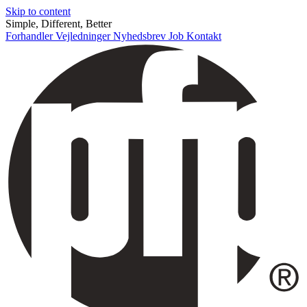
Skip to content
Simple, Different, Better
Forhandler
Vejledninger
Nyhedsbrev
Job
Kontakt