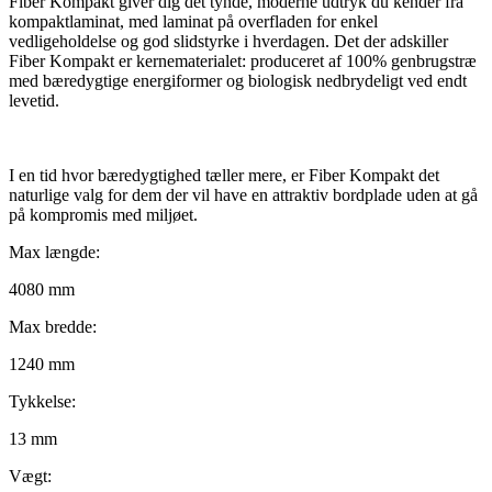
Fiber Kompakt giver dig det tynde, moderne udtryk du kender fra
kompaktlaminat, med laminat på overfladen for enkel
vedligeholdelse og god slidstyrke i hverdagen. Det der adskiller
Fiber Kompakt er kernematerialet: produceret af 100% genbrugstræ
med bæredygtige energiformer og biologisk nedbrydeligt ved endt
levetid.
I en tid hvor bæredygtighed tæller mere, er Fiber Kompakt det
naturlige valg for dem der vil have en attraktiv bordplade uden at gå
på kompromis med miljøet.
Max længde:
4080 mm
Max bredde:
1240 mm
Tykkelse:
13 mm
Vægt: