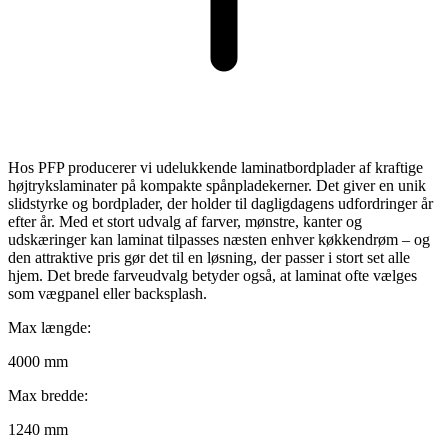
Hos PFP producerer vi udelukkende laminatbordplader af kraftige
højtrykslaminater på kompakte spånpladekerner. Det giver en unik
slidstyrke og bordplader, der holder til dagligdagens udfordringer år
efter år. Med et stort udvalg af farver, mønstre, kanter og
udskæringer kan laminat tilpasses næsten enhver køkkendrøm – og
den attraktive pris gør det til en løsning, der passer i stort set alle
hjem. Det brede farveudvalg betyder også, at laminat ofte vælges
som vægpanel eller backsplash.
Max længde:
4000 mm
Max bredde:
1240 mm