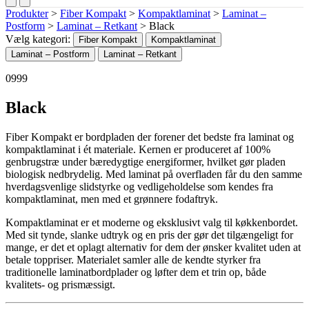
Produkter
>
Fiber Kompakt
>
Kompaktlaminat
>
Laminat –
Postform
>
Laminat – Retkant
>
Black
Vælg kategori:
Fiber Kompakt
Kompaktlaminat
Laminat – Postform
Laminat – Retkant
0999
Black
Fiber Kompakt er bordpladen der forener det bedste fra laminat og
kompaktlaminat i ét materiale. Kernen er produceret af 100%
genbrugstræ under bæredygtige energiformer, hvilket gør pladen
biologisk nedbrydelig. Med laminat på overfladen får du den samme
hverdagsvenlige slidstyrke og vedligeholdelse som kendes fra
kompaktlaminat, men med et grønnere fodaftryk.
Kompaktlaminat er et moderne og eksklusivt valg til køkkenbordet.
Med sit tynde, slanke udtryk og en pris der gør det tilgængeligt for
mange, er det et oplagt alternativ for dem der ønsker kvalitet uden at
betale toppriser. Materialet samler alle de kendte styrker fra
traditionelle laminatbordplader og løfter dem et trin op, både
kvalitets- og prismæssigt.