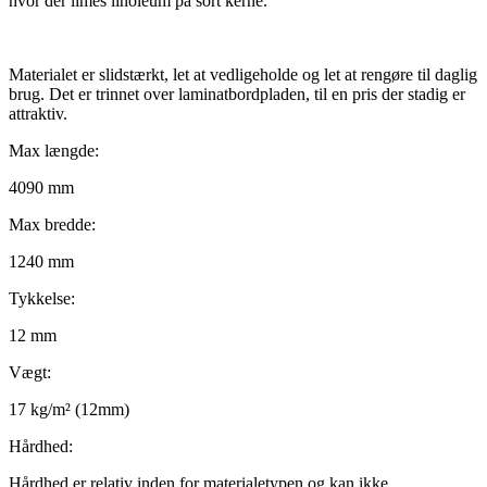
hvor der limes linoleum på sort kerne.
Materialet er slidstærkt, let at vedligeholde og let at rengøre til daglig
brug. Det er trinnet over laminatbordpladen, til en pris der stadig er
attraktiv.
Max længde:
4090 mm
Max bredde:
1240 mm
Tykkelse:
12 mm
Vægt:
17 kg/m² (12mm)
Hårdhed:
Hårdhed er relativ inden for materialetypen og kan ikke