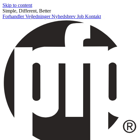
Skip to content
Simple, Different, Better
Forhandler
Vejledninger
Nyhedsbrev
Job
Kontakt