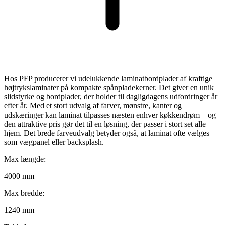
Hos PFP producerer vi udelukkende laminatbordplader af kraftige
højtrykslaminater på kompakte spånpladekerner. Det giver en unik
slidstyrke og bordplader, der holder til dagligdagens udfordringer år
efter år. Med et stort udvalg af farver, mønstre, kanter og
udskæringer kan laminat tilpasses næsten enhver køkkendrøm – og
den attraktive pris gør det til en løsning, der passer i stort set alle
hjem. Det brede farveudvalg betyder også, at laminat ofte vælges
som vægpanel eller backsplash.
Max længde:
4000 mm
Max bredde:
1240 mm