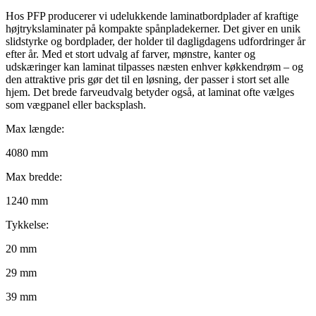
Hos PFP producerer vi udelukkende laminatbordplader af kraftige
højtrykslaminater på kompakte spånpladekerner. Det giver en unik
slidstyrke og bordplader, der holder til dagligdagens udfordringer år
efter år. Med et stort udvalg af farver, mønstre, kanter og
udskæringer kan laminat tilpasses næsten enhver køkkendrøm – og
den attraktive pris gør det til en løsning, der passer i stort set alle
hjem. Det brede farveudvalg betyder også, at laminat ofte vælges
som vægpanel eller backsplash.
Max længde:
4080 mm
Max bredde:
1240 mm
Tykkelse:
20 mm
29 mm
39 mm