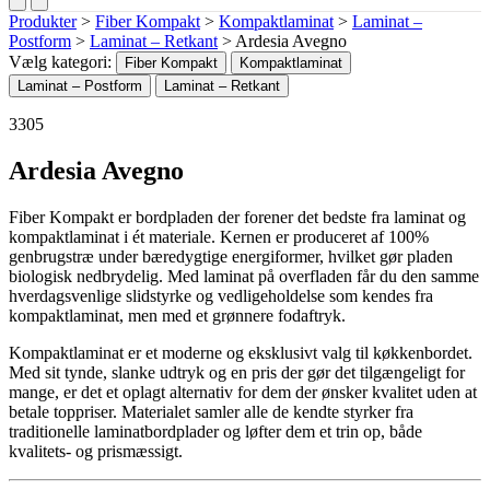
Produkter
>
Fiber Kompakt
>
Kompaktlaminat
>
Laminat –
Postform
>
Laminat – Retkant
>
Ardesia Avegno
Vælg kategori:
Fiber Kompakt
Kompaktlaminat
Laminat – Postform
Laminat – Retkant
3305
Ardesia Avegno
Fiber Kompakt er bordpladen der forener det bedste fra laminat og
kompaktlaminat i ét materiale. Kernen er produceret af 100%
genbrugstræ under bæredygtige energiformer, hvilket gør pladen
biologisk nedbrydelig. Med laminat på overfladen får du den samme
hverdagsvenlige slidstyrke og vedligeholdelse som kendes fra
kompaktlaminat, men med et grønnere fodaftryk.
Kompaktlaminat er et moderne og eksklusivt valg til køkkenbordet.
Med sit tynde, slanke udtryk og en pris der gør det tilgængeligt for
mange, er det et oplagt alternativ for dem der ønsker kvalitet uden at
betale toppriser. Materialet samler alle de kendte styrker fra
traditionelle laminatbordplader og løfter dem et trin op, både
kvalitets- og prismæssigt.