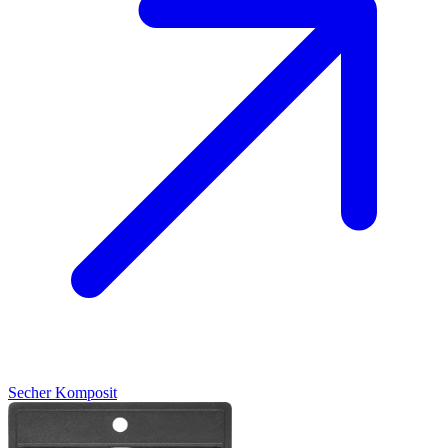
Secher
Komposit