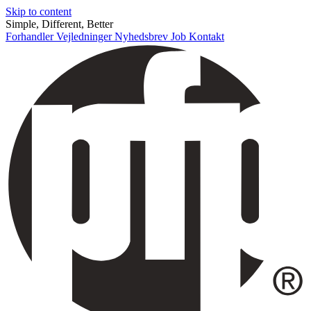
Skip to content
Simple, Different, Better
Forhandler
Vejledninger
Nyhedsbrev
Job
Kontakt