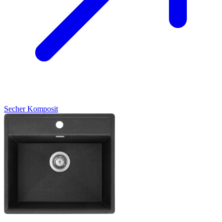
Secher
Komposit