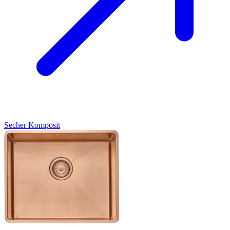
Secher
Komposit