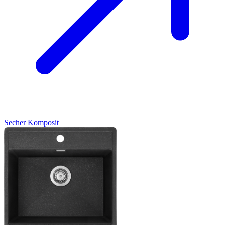
Secher
Komposit