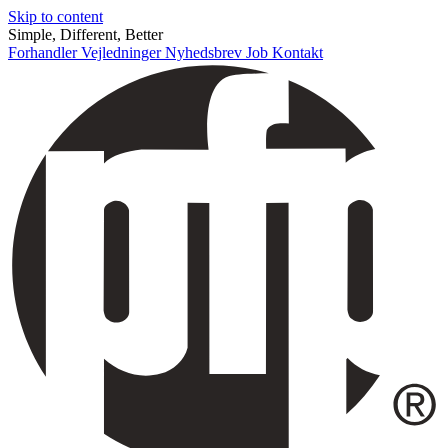
Skip to content
Simple, Different, Better
Forhandler
Vejledninger
Nyhedsbrev
Job
Kontakt